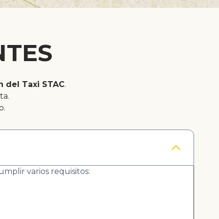
NTES
n del Taxi STAC
.
ta.
o.
mplir varios requisitos: