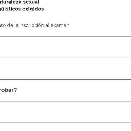
aturaleza sexual
güísticos exigidos
o de la inscripción al examen.
robar?