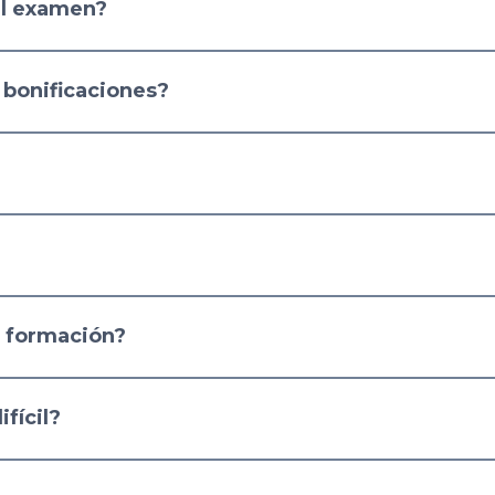
el examen?
 bonificaciones?
e formación?
fícil?